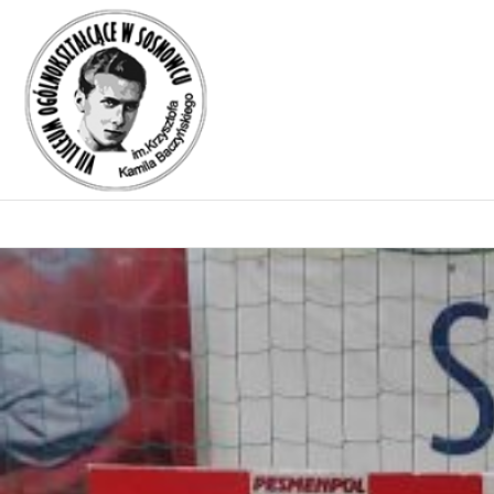
Tag:
mistrz
Mistrzowska forma
podtrzymana.
Posted on
8 października 2020
4 kwietnia 2025
by
baczyn_admin