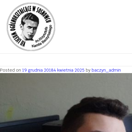
Miesiąc:
grudzień 2018
Warsztaty dietetyczne
„Konstruowanie diety w
programie Aliant”
Posted on
19 grudnia 2018
4 kwietnia 2025
by
baczyn_admin