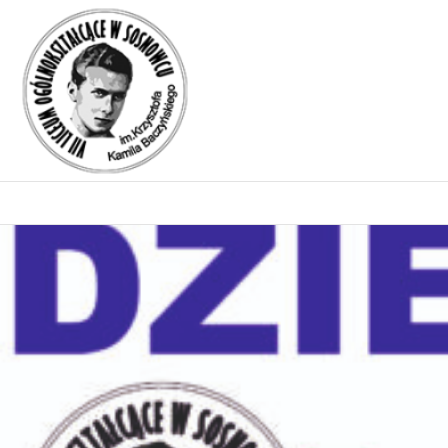
Miesiąc:
kwiecień 2023
DZIEŃ OTWARTY SZKOŁY
Posted on
7 kwietnia 2023
4 kwietnia 2025
by
Anna Zawadzka