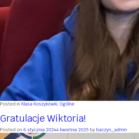
Posted in
Klasa Koszykówki
,
Ogólne
Gratulacje Wiktoria!
Posted on
6 stycznia 2024
4 kwietnia 2025
by
baczyn_admin