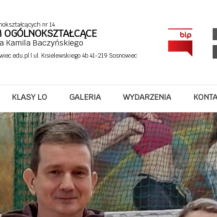
nokształcących nr 14
UM OGÓLNOKSZTAŁCĄCE
fa Kamila Baczyńskiego
wiec.edu.pl
| ul. Kisielewskiego 4b 41-219 Sosnowiec
ntonie!
KLASY LO
GALERIA
WYDARZENIA
KONT