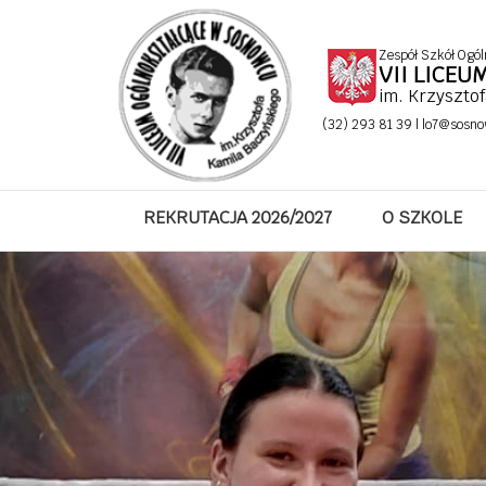
Miesiąc:
styczeń 2024
Zespół Szkół Ogól
VII LICE
im. Krzyszto
(32) 293 81 39 |
lo7@sosno
Mistrzostwo Sosnowca w Badmi
Posted on
25 stycznia 2024
4 kwietnia 2025
by
baczyn_admin
REKRUTACJA 2026/2027
O SZKOLE