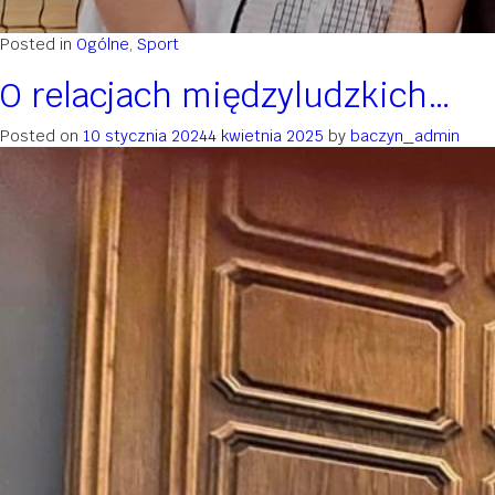
Posted in
Ogólne
,
Sport
O relacjach międzyludzkich…
Posted on
10 stycznia 2024
4 kwietnia 2025
by
baczyn_admin