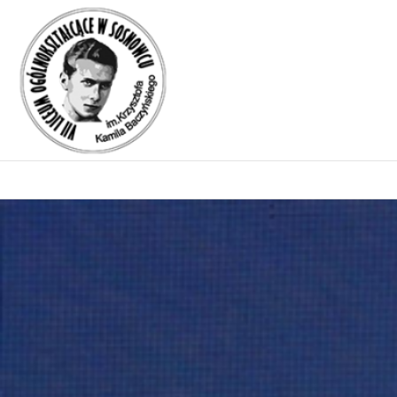
Miesiąc:
październik 2024
Sportowe podsumowanie roku
szkolnego 2023/2024.
Posted on
24 października 2024
4 kwietnia 2025
by
baczyn_admin