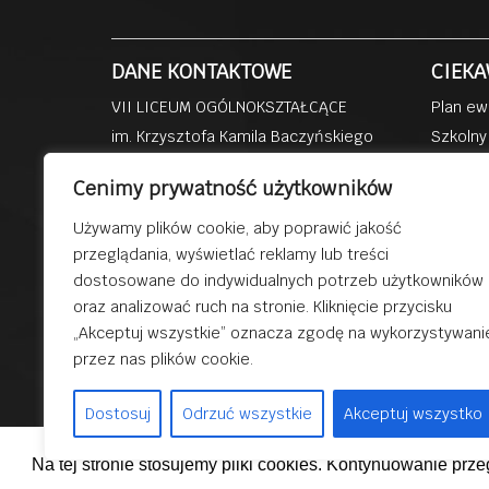
DANE KONTAKTOWE
CIEKA
VII LICEUM OGÓLNOKSZTAŁCĄCE
Plan ew
im. Krzysztofa Kamila Baczyńskiego
Szkolny
ul. Kisielewskiego 4b
Dzienni
Cenimy prywatność użytkowników
41-219 Sosnowiec
Szkoła 
Przedsz
Używamy plików cookie, aby poprawić jakość
tel: (32) 293 81 39
przeglądania, wyświetlać reklamy lub treści
Dobra s
fax: (32) 293 85 58
dostosowane do indywidualnych potrzeb użytkowników
Dydakty
email:
lo7@sosnowiec.edu.pl
oraz analizować ruch na stronie. Kliknięcie przycisku
„Akceptuj wszystkie” oznacza zgodę na wykorzystywani
przez nas plików cookie.
© 2019 V
Dostosuj
Odrzuć wszystkie
Akceptuj wszystko
Na tej stronie stosujemy pliki cookies. Kontynuowanie prz