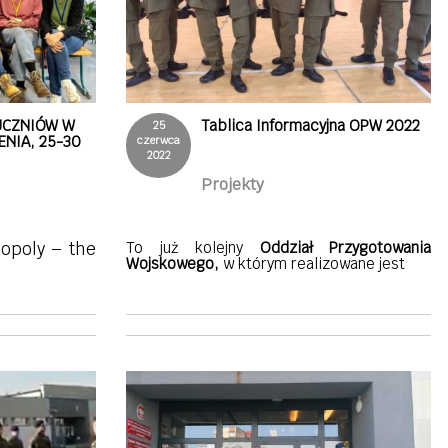
UCZNIÓW W
Tablica Informacyjna OPW 2022
25
NIA, 25-30
czerwca
2022
Projekty
copoly – the
To już kolejny
Oddział Przygotowania
Wojskowego,
w którym realizowane jest