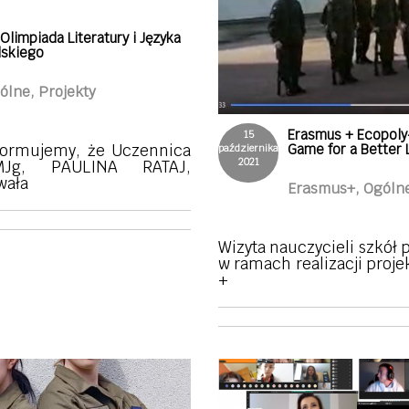
 Olimpiada Literatury i Języka
lskiego
ólne, Projekty
Erasmus + Ecopoly
15
Game for a Better L
ormujemy, że Uczennica
października
2021
MJg, PAULINA RATAJ,
wała
Erasmus+, Ogóln
Wizyta nauczycieli szkół 
w ramach realizacji proj
+