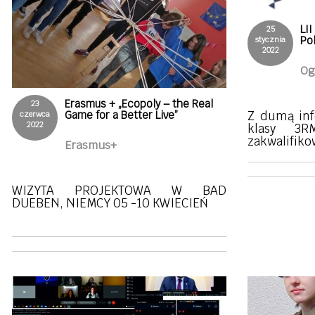
LII
25
Po
stycznia
2022
Og
Erasmus + „Ecopoly – the Real
23
Game for a Better Live”
Z dumą inf
czerwca
2022
klasy 3R
zakwalifiko
Erasmus+
WIZYTA PROJEKTOWA W BAD
DUEBEN, NIEMCY 05 -10 KWIECIEŃ