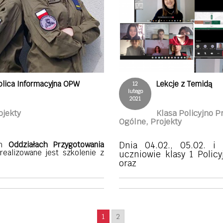
blica Informacyjna OPW
Lekcje z Temidą
12
lutego
2021
ojekty
Klasa Policyjno P
Ogólne, Projekty
ch
Oddziałach Przygotowania
Dnia 04.02., 05.02. i 1
ealizowane jest szkolenie z
uczniowie klasy 1 Polic
oraz
1
2