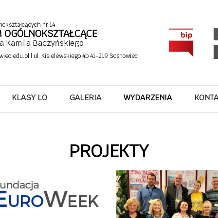
nokształcących nr 14
UM OGÓLNOKSZTAŁCĄCE
fa Kamila Baczyńskiego
wiec.edu.pl
| ul. Kisielewskiego 4b 41-219 Sosnowiec
KLASY LO
GALERIA
WYDARZENIA
KONT
PROJEKTY