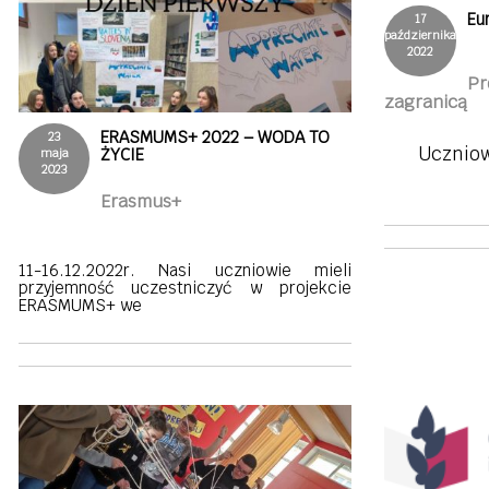
Eu
17
października
2022
Pr
zagranicą
ERASMUMS+ 2022 – WODA TO
23
Uczniowi
ŻYCIE
maja
2023
Erasmus+
11-16.12.2022r. Nasi uczniowie mieli
przyjemność uczestniczyć w projekcie
ERASMUMS+ we