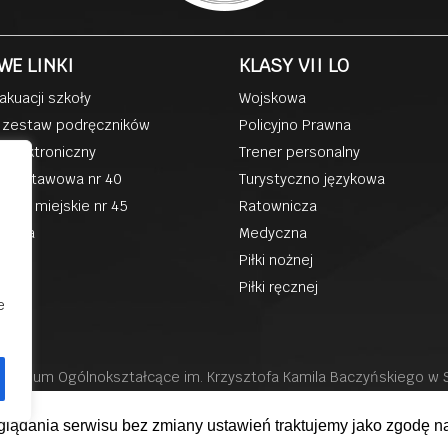
WE LINKI
KLASY VII LO
akuacji szkoły
Wojskowa
 zestaw podręczników
Policyjno Prawna
k elektroniczny
Trener personalny
podstawowa nr 40
Turystyczno językowa
kole miejskie nr 45
Ratownicza
zkoła
Medyczna
ka
Piłki nożnej
Piłki ręcznej
e
II liceum Ogólnokształcące im. Krzysztofa Kamila Baczyńskiego w
Wszystkie prawa Zastrzeżone Projekt i realizacja
eglądania serwisu bez zmiany ustawień traktujemy jako zgodę na