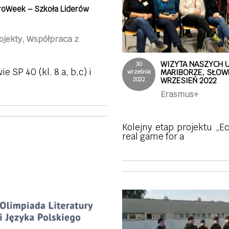
roWeek – Szkoła Liderów
ojekty, Współpraca z
WIZYTA NASZYCH 
30
e SP 40 (kl. 8 a, b,c) i
MARIBORZE, SŁOWE
września
2022
WRZESIEŃ 2022
Erasmus+
Kolejny etap projektu „E
real game for a