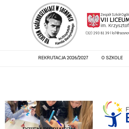
Zespół Szkół Ogól
VII LICE
im. Krzyszto
(32) 293 81 39 |
lo7@sosno
REKRUTACJA 2026/2027
O SZKOLE