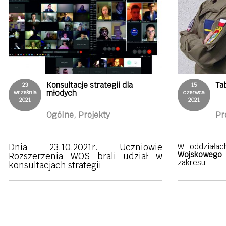
Konsultacje strategii dla
Ta
23
15
młodych
września
czerwca
2021
2021
Ogólne, Projekty
Pr
Dnia 23.10.2021r. Uczniowie
W oddziała
Wojskowego
r
Rozszerzenia WOS brali udział w
zakresu
konsultacjach strategii