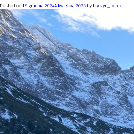
Posted on
18 grudnia 2024
4 kwietnia 2025
by
baczyn_admin