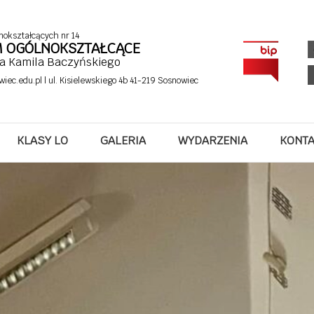
nokształcących nr 14
UM OGÓLNOKSZTAŁCĄCE
fa Kamila Baczyńskiego
wiec.edu.pl
| ul. Kisielewskiego 4b 41-219 Sosnowiec
Corner Katowice
KLASY LO
GALERIA
WYDARZENIA
KONT