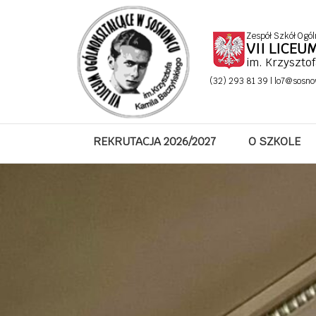
Miesiąc:
grudzień 2024
Zespół Szkół Ogól
VII LICE
im. Krzyszto
(32) 293 81 39 |
lo7@sosno
Kino amerykańskie w American 
Posted on
19 grudnia 2024
4 kwietnia 2025
by
baczyn_admin
REKRUTACJA 2026/2027
O SZKOLE