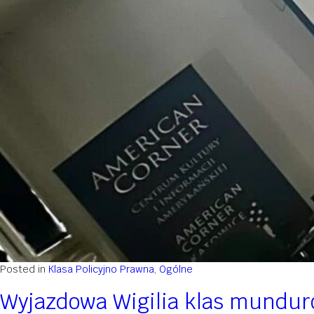
Posted in
Klasa Policyjno Prawna
,
Ogólne
Wyjazdowa Wigilia klas mundu