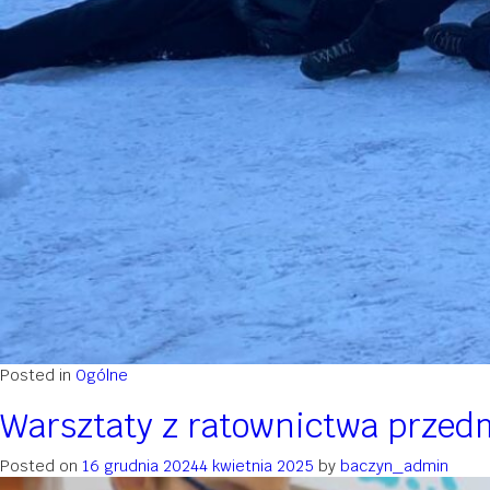
Posted in
Ogólne
Warsztaty z ratownictwa prze
Posted on
16 grudnia 2024
4 kwietnia 2025
by
baczyn_admin