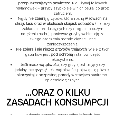
przepuszczających powietrze
. Nie używaj foliowych
reklamówek – grzyby szybko się w nich psują, co grozi
zatruciem.
Nigdy
nie zbieraj
grzybów, które rosną
w rowach, na
skraju lasu
oraz w okolicach skupisk odpadów
(np. przy
zakładach produkcyjnych czy drogach o dużym
natężeniu ruchu), ponieważ grzyby wchłaniają ze
swego otoczenia metale ciężkie i inne
zanieczyszczenia.
Nie zbieraj i nie niszcz grzybów trujących
. Wiele z tych
gatunków jest
pod ochroną
i stanowi część
ekosystemu.
Jeśli masz wątpliwości
, czy grzyb jest trujący czy
jadalny,
nie ryzykuj
! Jeśli wątpliwości pojawią się później,
skorzystaj z bezpłatnej porady
w stacjach sanitarno-
epidemiologicznych.
…ORAZ O KILKU
ZASADACH KONSUMPCJI
Jedzenie grzybów, szczególne leśnych, jest