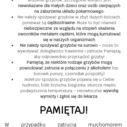
niewskazane dla małych dzieci oraz osób cierpiących
na zaburzenia układu pokarmowego.
Nie należy spożywać grzybów w zbyt dużych ilościach,
ponieważ są
ciężkostrawne.
Może to być również
niebezpieczne ze względu na stopień skażenia
owocników metalami ciężkimi, które mogą kumulować
się w naszych organizmach.
Nie należy spożywać grzybów na surowo
– może to
wywoływać dolegliwości trawienne i zatrucia. Pamiętaj,
aby odpowiednio przyrządzić grzyby!
Pamiętaj, że niektóre rodzaje grzybów mogą
powodować zatrucia w połączeniu z alkoholem
! (np.
borowik ponury, czernidlak pospolity)
Jeżeli po spożyciu grzybów pojawią się u Ciebie
nudności, bóle brzucha, biegunka, skurcze mięśni,
podwyższona temperatura – niezwłocznie
wywołaj
wymioty i zgłoś się do lekarza
.
PAMIĘTAJ!
W przypadku zatrucia muchomorem