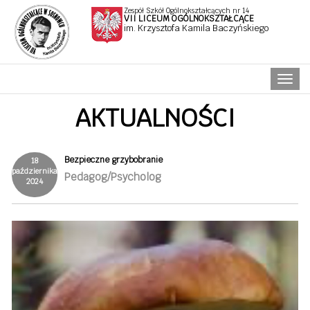
Zespół Szkół Ogólnokształcących nr 14
VII LICEUM OGÓLNOKSZTAŁCĄCE
im. Krzysztofa Kamila Baczyńskiego
Naw
AKTUALNOŚCI
Bezpieczne grzybobranie
18
października
Pedagog/Psycholog
2024