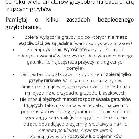
Co roku wielu amatorów grzybobrania pada ofiarą
trujących grzybów.
Pamiętaj o kilku zasadach bezpiecznego
grzybobrania…
Zbieraj wyłącznie grzyby, co do których
nie masz
wątpliwości, że są jadalne
(warto korzystać z atlasów).
Zbieraj wyłącznie
wyrośnięte
grzyby . Zbieranie
młodych owocników, bez wykształconych cech danego
gatunku, to najczęstsza przyczyna tragicznych
pomyłek.
Jeśli jesteś początkującym grzybiarzem,
zbieraj tylko
grzyby rurkowe
. W tej grupie nie ma grzybów
śmiertelnie trujących, więc ryzyko zatrucia jest dużo
mniejsze niż w przypadku grzybów blaszkowych.
Nie stosuj
błędnych metod rozpoznawania gatunków
trujących
, takich jak: zabarwienie cebuli na ciemno
podczas gotowania z grzybami, ciemnienie srebrnej
łyżeczki, gorzki smak (istnieją gatunki śmiertelnie
trujące posiadające przyjemny, słodkawy smak np.
Amanita phalloides
,
Amanita verna
).
Zbieraj grzyby do
koszyków lub pojemników