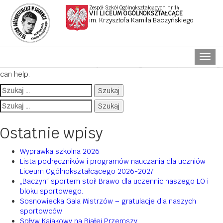
Zespół Szkół Ogólnokształcących nr 14
VII LICEUM OGÓLNOKSZTAŁCĄCE
im. Krzysztofa Kamila Baczyńskiego
Nothing Found
Naw
It seems we can’t find what you’re looking for. Perhaps searching
can help.
Szukaj:
Szukaj:
Ostatnie wpisy
Wyprawka szkolna 2026
Lista podręczników i programów nauczania dla uczniów
Liceum Ogólnokształcącego 2026-2027
„Baczyn” sportem stoi! Brawo dla uczennic naszego LO i
bloku sportowego.
Sosnowiecka Gala Mistrzów – gratulacje dla naszych
sportowców.
Spływ Kajakowy na Białej Przemszy.