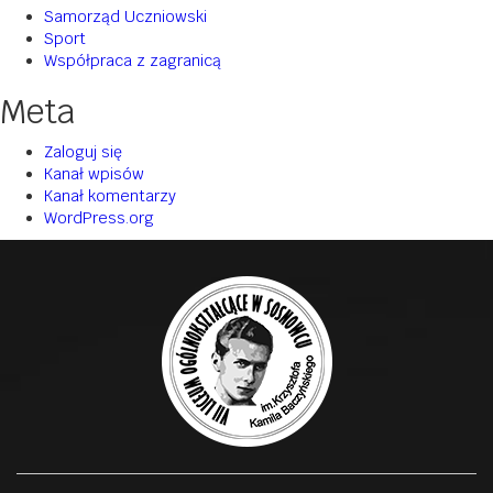
Samorząd Uczniowski
Sport
Współpraca z zagranicą
Meta
Zaloguj się
Kanał wpisów
Kanał komentarzy
WordPress.org