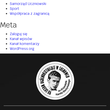
Samorząd Uczniowski
Sport
Współpraca z zagranicą
Meta
Zaloguj się
Kanał wpisów
Kanał komentarzy
WordPress.org