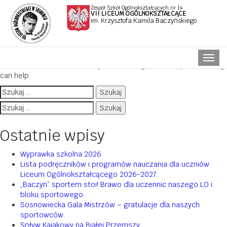
Zespół Szkół Ogólnokształcących nr 14
VII LICEUM OGÓLNOKSZTAŁCĄCE
im. Krzysztofa Kamila Baczyńskiego
Nothing Found
Naw
It seems we can’t find what you’re looking for. Perhaps searching
can help.
Szukaj:
Szukaj:
Ostatnie wpisy
Wyprawka szkolna 2026
Lista podręczników i programów nauczania dla uczniów
Liceum Ogólnokształcącego 2026-2027
„Baczyn” sportem stoi! Brawo dla uczennic naszego LO i
bloku sportowego.
Sosnowiecka Gala Mistrzów – gratulacje dla naszych
sportowców.
Spływ Kajakowy na Białej Przemszy.