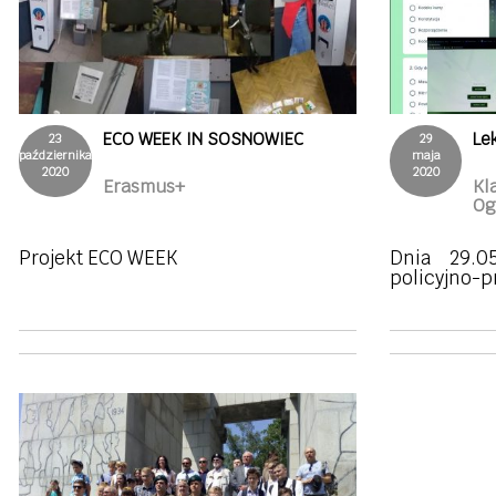
ECO WEEK IN SOSNOWIEC
Le
23
29
października
maja
2020
2020
Erasmus+
Kl
Og
Projekt ECO WEEK
Dnia 29.05
policyjno-p