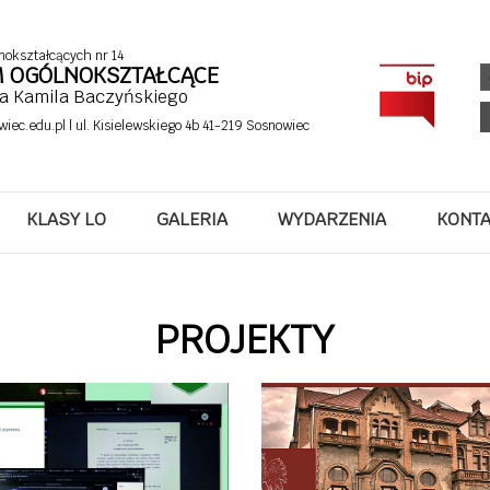
nokształcących nr 14
UM OGÓLNOKSZTAŁCĄCE
fa Kamila Baczyńskiego
wiec.edu.pl
| ul. Kisielewskiego 4b 41-219 Sosnowiec
KLASY LO
GALERIA
WYDARZENIA
KONT
PROJEKTY