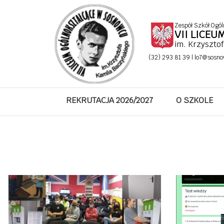
Zespół Szkół Ogól
VII LICE
im. Krzyszto
(32) 293 81 39 |
lo7@sosno
REKRUTACJA 2026/2027
O SZKOLE