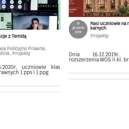
Nasi uczniowie na
16
karnych
grudnia
2019
Projekty
kcje z Temidą
asa Policyjno Prawna,
ólne, Projekty
Dnia 16.12.2019r. 
rozszerzenia WOS II kl. br
.2020r. uczniowie klas
rawnych 1 pps i 1 ppg