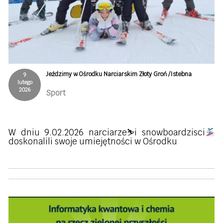
Jeździmy w Ośrodku Narciarskim Złoty Groń /Istebna
9
lutego
2026
Sport
W dniu 9.02.2026 narciarze⛷
i snowboardzisci
doskonalili swoje umiejętności w Ośrodku