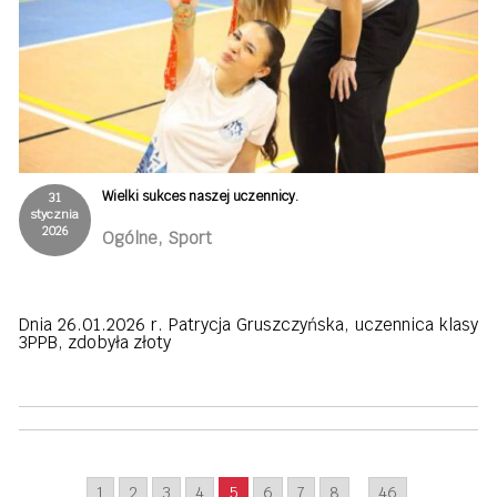
Wielki sukces naszej uczennicy.
31
stycznia
2026
Ogólne, Sport
Dnia 26.01.2026 r. Patrycja Gruszczyńska, uczennica klasy
3PPB, zdobyła złoty
1
2
3
4
5
6
7
8
...
46