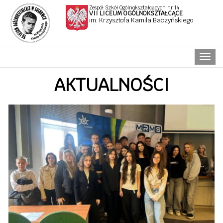
Zespół Szkół Ogólnokształcących nr 14
VII LICEUM OGÓLNOKSZTAŁCĄCE
im. Krzysztofa Kamila Baczyńskiego
Naw
AKTUALNOŚCI