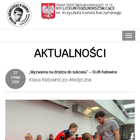
Zespół Szkół Ogólnokształcących nr 14
VII LICEUM OGÓLNOKSZTAŁCĄCE
im. Krzysztofa Kamila Baczyńskiego
Naw
AKTUALNOŚCI
„Wyzwania na drodze do sukcesu” – SUM Katowice
13
lutego
Klasa Ratowniczo-Medyczna
2026