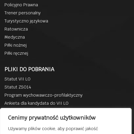
Policyjno Prawna
Trener personalny
Turystyczno językowa
Ratownicza
Medyczna
Piłki nożnej
Piłki ręcznej
PLIKI DO POBRANIA
Statut VII LO
Statut ZSO14
Program wychowawczo-profilaktyczny
Ankieta dla kandydata do VII LO
BACZYN W MEDIACH
Cenimy prywatność użytkowników
Facebook
Używamy plików cookie, aby poprawić jakość