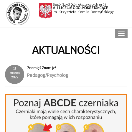
Zespół Szkół Ogólnokształcących nr 14
VII LICEUM OGÓLNOKSZTAŁCĄCE
im. Krzysztofa Kamila Baczyńskiego
Naw
AKTUALNOŚCI
Znamię? Znam je!
11
marca
Pedagog/Psycholog
2022