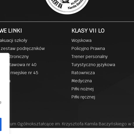
WE LINKI
KLASY VII LO
akuacji szkoły
Wojskowa
 zestaw podręczników
Policyjno Prawna
k elektroniczny
Trener personalny
podstawowa nr 40
Turystyczno językowa
kole miejskie nr 45
Ratownicza
zkoła
Medyczna
ka
Piłki nożnej
Piłki ręcznej
e
II liceum Ogólnokształcące im. Krzysztofa Kamila Baczyńskiego w
Wszystkie prawa Zastrzeżone Projekt i realizacja