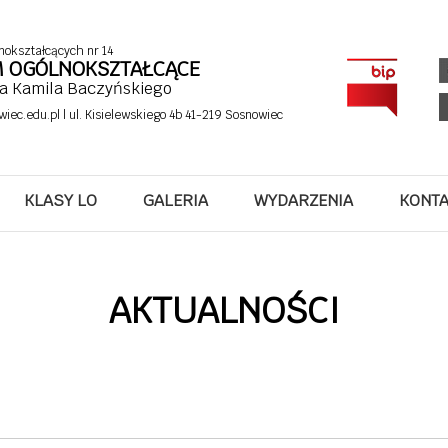
nokształcących nr 14
UM OGÓLNOKSZTAŁCĄCE
fa Kamila Baczyńskiego
wiec.edu.pl
| ul. Kisielewskiego 4b 41-219 Sosnowiec
KLASY LO
GALERIA
WYDARZENIA
KONT
AKTUALNOŚCI