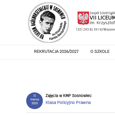
Zespół Szkół Ogól
VII LICE
im. Krzyszto
(32) 293 81 39 |
lo7@sosno
REKRUTACJA 2026/2027
O SZKOLE
Zajęcia w KMP Sosnowiec
11
marca
Klasa Policyjno Prawna
2025