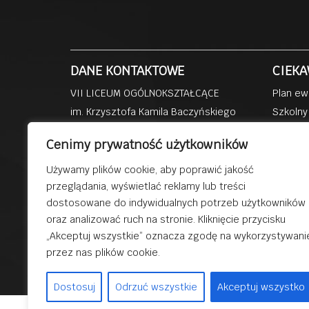
DANE KONTAKTOWE
CIEKA
VII LICEUM OGÓLNOKSZTAŁCĄCE
Plan ew
im. Krzysztofa Kamila Baczyńskiego
Szkolny
ul. Kisielewskiego 4b
Dzienni
Cenimy prywatność użytkowników
41-219 Sosnowiec
Szkoła 
Przedsz
Używamy plików cookie, aby poprawić jakość
tel: (32) 293 81 39
przeglądania, wyświetlać reklamy lub treści
Dobra s
fax: (32) 293 85 58
dostosowane do indywidualnych potrzeb użytkowników
Dydakty
email:
lo7@sosnowiec.edu.pl
oraz analizować ruch na stronie. Kliknięcie przycisku
„Akceptuj wszystkie” oznacza zgodę na wykorzystywani
przez nas plików cookie.
© 2019 V
Dostosuj
Odrzuć wszystkie
Akceptuj wszystko