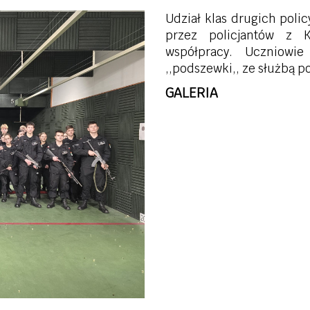
Udział klas drugich pol
przez policjantów z
współpracy. Uczniowi
,,podszewki,, ze służbą pol
GALERIA