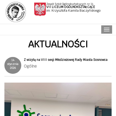
Zespół Szkół Ogólnokształcących nr 14
VII LICEUM OGÓLNOKSZTAŁCĄCE
im. Krzysztofa Kamila Baczyńskiego
Naw
AKTUALNOŚCI
Z wizytą na VIII sesji Młodzieżowej Rady Miasta Sosnowca
14
stycznia
Ogólne
2026