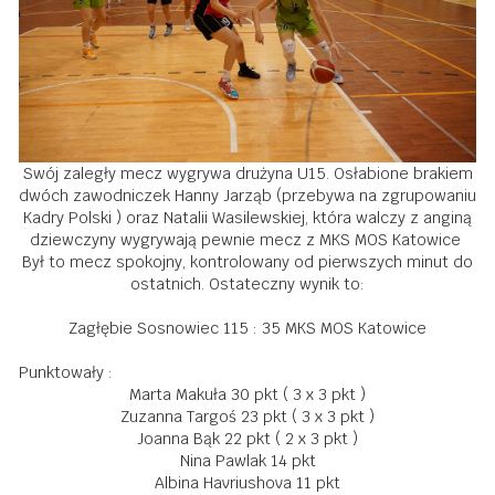
Swój zaległy mecz wygrywa drużyna U15. Osłabione brakiem
dwóch zawodniczek Hanny Jarząb (przebywa na zgrupowaniu
Kadry Polski ) oraz Natalii Wasilewskiej, która walczy z anginą
dziewczyny wygrywają pewnie mecz z
MKS MOS Katowice
Był to mecz spokojny, kontrolowany od pierwszych minut do
ostatnich. Ostateczny wynik to:
Zagłębie Sosnowiec 115 : 35
MKS MOS Katowice
Punktowały :
Marta Makuła 30 pkt ( 3 x 3 pkt )
Zuzanna Targoś 23 pkt ( 3 x 3 pkt )
Joanna Bąk 22 pkt ( 2 x 3 pkt )
Nina Pawlak 14 pkt
Albina Havriushova 11 pkt