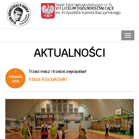
Zespół Szkół Ogólnokształcących nr 14
VII LICEUM OGÓLNOKSZTAŁCĄCE
im. Krzysztofa Kamila Baczyńskiego
Naw
AKTUALNOŚCI
Trzeci mecz i trzecie zwycięstwo!
7
listopada
Klasa Koszykówki
2023