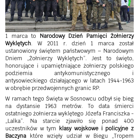
1 marca to
Narodowy Dzień Pamięci Żołnierzy
Wyklętych
. W 2011 r. dzień 1 marca został
ustanowiony świętem państwowym – Narodowym
Dniem „Żołnierzy Wyklętych”. Jest to święto,
honorujące i upamiętniające żołnierzy polskiego
podziemia antykomunistycznego i
antysowieckiego działającego w latach 1944-1963
w obrębie przedwojennych granic RP.
W ramach tego Święta w Sosnowcu odbył się bieg
na dystansie 1963 metrów. To data śmierci
ostatniego żołnierza wyklętego Józefa Franciszka -
„Lalka”. Na starcie zjawiło się ponad 400
uczestników w tym
klasy wojskowe i policyjne z
Baczyna
które wzięły udział w Biegu „Tropem