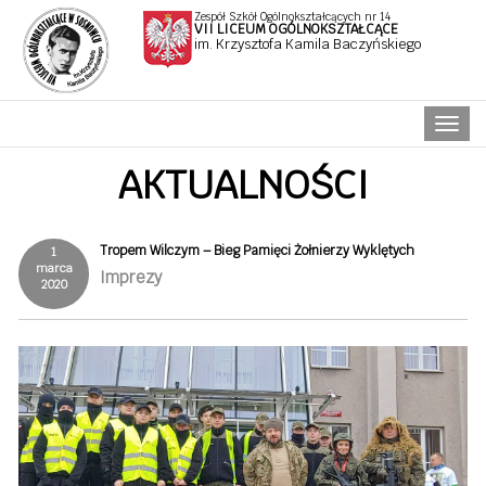
Zespół Szkół Ogólnokształcących nr 14
VII LICEUM OGÓLNOKSZTAŁCĄCE
im. Krzysztofa Kamila Baczyńskiego
Naw
AKTUALNOŚCI
Tropem Wilczym – Bieg Pamięci Żołnierzy Wyklętych
1
marca
Imprezy
2020