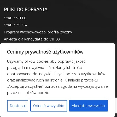
PLIKI DO POBRANIA
Statut VII LO
Statut ZSO14
Program wychowawczo-profilaktyczny
Ankieta dla kandydata do VII LO
BACZYN W MEDIACH
Cenimy prywatność użytkowników
Facebook
Używamy plików cookie, aby poprawić jakość
YouTube
przeglądania, wyświetlać reklamy lub treści
Na tej stronie stosujemy pliki cookies.
Instagram
dostosowane do indywidualnych potrzeb użytkowników
Kontynuowanie przeglądania serwisu bez
Twitter
oraz analizować ruch na stronie. Kliknięcie przycisku
zmiany ustawień traktujemy jako zgodę na
„Akceptuj wszystkie” oznacza zgodę na wykorzystywanie
użycie plików cookies..
© 2019 VII liceum Ogólnokształcące im. Krzysztofa Kamila
przez nas plików cookie.
Baczyńskiego w Sosnowcu
Rozumiem!
Wszystkie prawa Zastrzeżone Projekt i realizacja
Dostosuj
Odrzuć wszystkie
Akceptuj wszystko