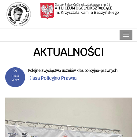
Zespół Szkół Ogólnokształcących nr 14
VII LICEUM OGÓLNOKSZTAŁCĄCE
im. Krzysztofa Kamila Baczyńskiego
Naw
AKTUALNOŚCI
Kolejne zwycięstwa uczniów klas policyjno-prawnych
29
maja
Klasa Policyjno Prawna
2022