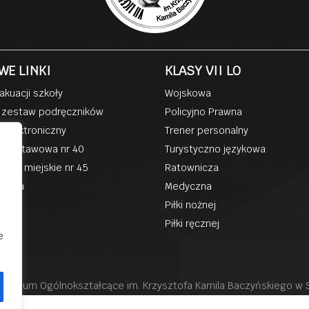
WE LINKI
KLASY VII LO
akuacji szkoły
Wojskowa
 zestaw podręczników
Policyjno Prawna
k elektroniczny
Trener personalny
podstawowa nr 40
Turystyczno językowa
kole miejskie nr 45
Ratownicza
zkoła
Medyczna
ka
Piłki nożnej
Piłki ręcznej
e
II liceum Ogólnokształcące im. Krzysztofa Kamila Baczyńskiego w
Wszystkie prawa Zastrzeżone Projekt i realizacja