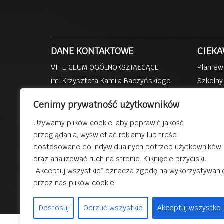
DANE KONTAKTOWE
CIEKA
VII LICEUM OGÓLNOKSZTAŁCĄCE
Plan ew
im. Krzysztofa Kamila Baczyńskiego
Szkolny
ul. Kisielewskiego 4b
Dzienni
Cenimy prywatność użytkowników
41-219 Sosnowiec
Szkoła 
Przedsz
Używamy plików cookie, aby poprawić jakość
tel: (32) 293 81 39
przeglądania, wyświetlać reklamy lub treści
Dobra s
fax: (32) 293 85 58
dostosowane do indywidualnych potrzeb użytkowników
Dydakty
email:
lo7@sosnowiec.edu.pl
oraz analizować ruch na stronie. Kliknięcie przycisku
„Akceptuj wszystkie” oznacza zgodę na wykorzystywani
przez nas plików cookie.
© 2019 V
Dostosuj
Odrzuć wszystkie
Akceptuj wszystko