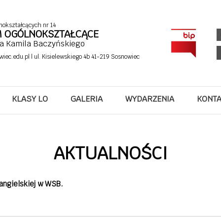
nokształcących nr 14
UM OGÓLNOKSZTAŁCĄCE
fa Kamila Baczyńskiego
wiec.edu.pl
| ul. Kisielewskiego 4b 41-219 Sosnowiec
KLASY LO
GALERIA
WYDARZENIA
KONT
AKTUALNOŚCI
 angielskiej w WSB.