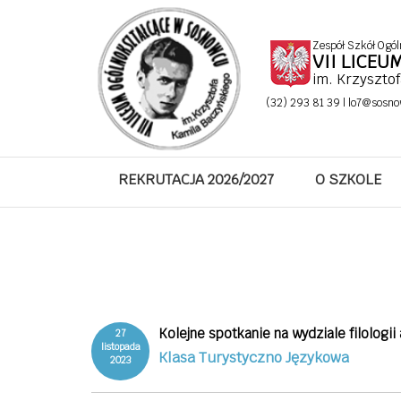
Zespół Szkół Ogól
VII LICE
im. Krzyszto
(32) 293 81 39 |
lo7@sosno
REKRUTACJA 2026/2027
O SZKOLE
Kolejne spotkanie na wydziale filologii
27
listopada
Klasa Turystyczno Językowa
2023