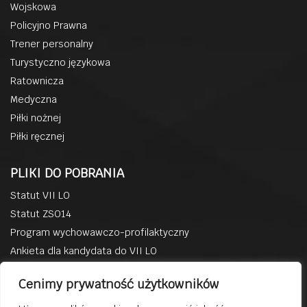
Wojskowa
Policyjno Prawna
Trener personalny
Turystyczno językowa
Ratownicza
Medyczna
Piłki nożnej
Piłki ręcznej
PLIKI DO POBRANIA
Statut VII LO
Statut ZSO14
Program wychowawczo-profilaktyczny
Ankieta dla kandydata do VII LO
BACZYN W MEDIACH
Cenimy prywatność użytkowników
Facebook