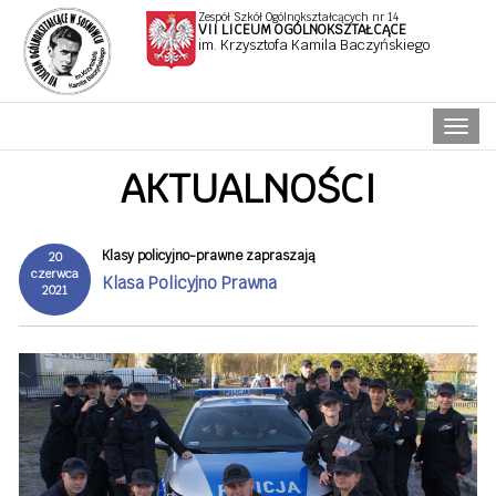
Zespół Szkół Ogólnokształcących nr 14
VII LICEUM OGÓLNOKSZTAŁCĄCE
im. Krzysztofa Kamila Baczyńskiego
Naw
AKTUALNOŚCI
Klasy policyjno-prawne zapraszają
20
czerwca
Klasa Policyjno Prawna
2021