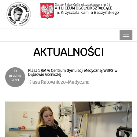
Zespół Szkół Ogólnokształcących nr 14
VII LICEUM OGÓLNOKSZTAŁCĄCE
im. Krzysztofa Kamila Baczyńskiego
Naw
AKTUALNOŚCI
Klasa 1 RM w Centrum Symulacji Medycznej WSPS w
13
Dąbrowie Górniczej
grudnia
2023
Klasa Ratowniczo-Medyczna