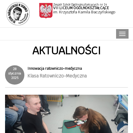
Zespół Szkół Ogólnokształcących nr 14
VII LICEUM OGÓLNOKSZTAŁCĄCE
im. Krzysztofa Kamila Baczyńskiego
Naw
AKTUALNOŚCI
Innowacja ratowniczo-medyczna
28
stycznia
Klasa Ratowniczo-Medyczna
2025