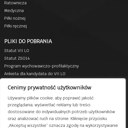
Ratownicza
Medyczna
Piłki nożnej
Piłki ręcznej
PLIKI DO POBRANIA
Statut VII LO
Statut ZSO14
Program wychowawczo-profilaktyczny
Ankieta dla kandydata do VII LO
BACZYN W MEDIACH
Cenimy prywatność użytkowników
Facebook
Używamy plików cookie, aby poprawić jakość
YouTube
przeglądania, wyświetlać reklamy lub treści
Na tej stronie stosujemy pliki cookies.
Instagram
dostosowane do indywidualnych potrzeb użytkowników
Kontynuowanie przeglądania serwisu bez
Twitter
oraz analizować ruch na stronie. Kliknięcie przycisku
zmiany ustawień traktujemy jako zgodę na
„Akceptuj wszystkie” oznacza zgodę na wykorzystywanie
użycie plików cookies..