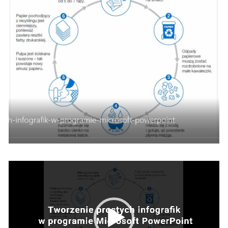
Odtwarzacz
video