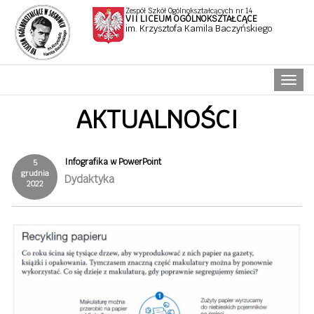
Zespół Szkół Ogólnokształcących nr 14
VII LICEUM OGÓLNOKSZTAŁCĄCE
im. Krzysztofa Kamila Baczyńskiego
Naw
AKTUALNOŚCI
Infografika w PowerPoint
5
grudnia
Dydaktyka
2022