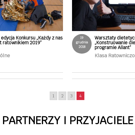
I edycja Konkursu „Każdy z nas
Warsztaty dietety
19
st ratownikiem 2019”
„Konstruowanie die
grudnia
2018
programie Aliant”
ólne
Klasa Ratownicz
1
2
3
4
PARTNERZY I PRZYJACIELE