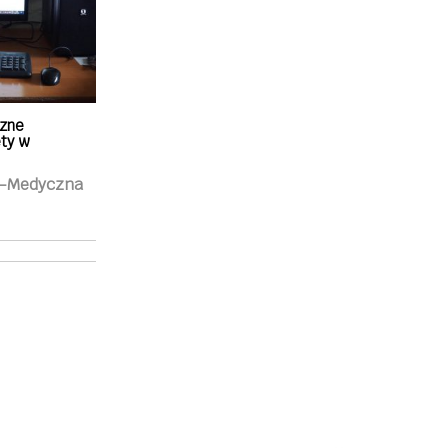
czne
ty w
o-Medyczna