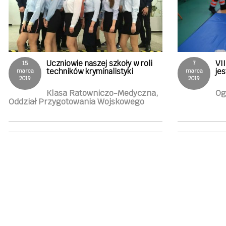
Uczniowie naszej szkoły w roli
VI
15
7
techników kryminalistyki
je
marca
marca
2019
2019
Klasa Ratowniczo-Medyczna,
Og
Oddział Przygotowania Wojskowego