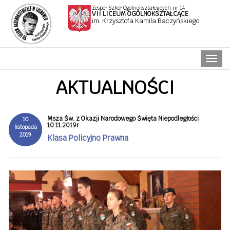
Zespół Szkół Ogólnokształcących nr 14
VII LICEUM OGÓLNOKSZTAŁCĄCE
im. Krzysztofa Kamila Baczyńskiego
Naw
AKTUALNOŚCI
Msza Św. z Okazji Narodowego Święta Niepodległości
10
10.11.2019r.
listopada
2019
Klasa Policyjno Prawna