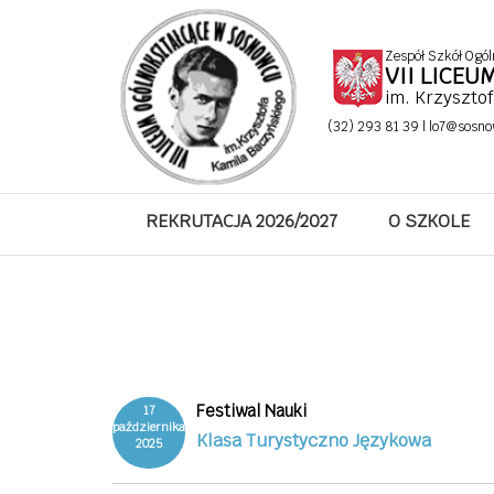
Zespół Szkół Ogól
VII LICE
im. Krzyszto
(32) 293 81 39 |
lo7@sosno
REKRUTACJA 2026/2027
O SZKOLE
Festiwal Nauki
17
października
Klasa Turystyczno Językowa
2025