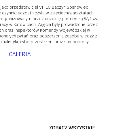
J jako przedstawiciel VII LO
Baczyn Sosnowiec
 czynnie uczestniczyła w zajęciach/warsztatach
zorganizowanym przez uczelnię partnerską Wyższą
racy w Katowicach. Zajęcia były prowadzone przez
h oraz inspektorów Komendy Wojewódzkiej w
skonałych pytań oraz poszerzenia zasobu wiedzy z
yminalistyki, cyberprzestrzeni oraz samoobrony.
GALERIA
ZOBACZ WSZYSTKIE