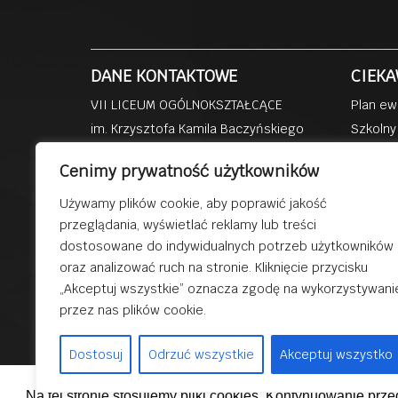
DANE KONTAKTOWE
CIEKA
VII LICEUM OGÓLNOKSZTAŁCĄCE
Plan ew
im. Krzysztofa Kamila Baczyńskiego
Szkolny
ul. Kisielewskiego 4b
Dzienni
Cenimy prywatność użytkowników
41-219 Sosnowiec
Szkoła 
Przedsz
Używamy plików cookie, aby poprawić jakość
tel: (32) 293 81 39
przeglądania, wyświetlać reklamy lub treści
Dobra s
fax: (32) 293 85 58
dostosowane do indywidualnych potrzeb użytkowników
Dydakty
email:
lo7@sosnowiec.edu.pl
oraz analizować ruch na stronie. Kliknięcie przycisku
„Akceptuj wszystkie” oznacza zgodę na wykorzystywani
przez nas plików cookie.
© 2019 V
Dostosuj
Odrzuć wszystkie
Akceptuj wszystko
Na tej stronie stosujemy pliki cookies. Kontynuowanie prz