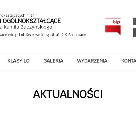
nokształcących nr 14
UM OGÓLNOKSZTAŁCĄCE
fa Kamila Baczyńskiego
wiec.edu.pl
| ul. Kisielewskiego 4b 41-219 Sosnowiec
KLASY LO
GALERIA
WYDARZENIA
KONT
AKTUALNOŚCI