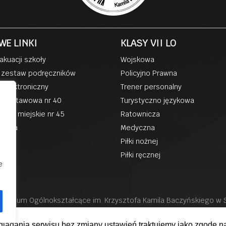
WE LINKI
KLASY VII LO
akuacji szkoły
Wojskowa
 zestaw podręczników
Policyjno Prawna
k elektroniczny
Trener personalny
podstawowa nr 40
Turystyczno językowa
kole miejskie nr 45
Ratownicza
zkoła
Medyczna
ka
Piłki nożnej
Piłki ręcznej
e
II liceum Ogólnokształcące im. Krzysztofa Kamila Baczyńskiego w
Wszystkie prawa Zastrzeżone Projekt i realizacja
eglądania serwisu bez zmiany ustawień traktujemy jako zgodę na