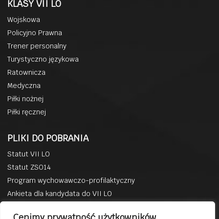
KLASY VII LO
Wojskowa
Policyjno Prawna
Trener personalny
Turystyczno językowa
Ratownicza
Medyczna
Piłki nożnej
Piłki ręcznej
PLIKI DO POBRANIA
Statut VII LO
Statut ZSO14
Program wychowawczo-profilaktyczny
Ankieta dla kandydata do VII LO
BACZYN W MEDIACH
Cenimy prywatność użytkowników