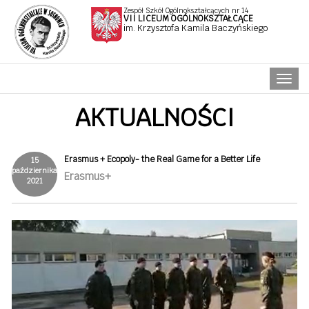
Zespół Szkół Ogólnokształcących nr 14
VII LICEUM OGÓLNOKSZTAŁCĄCE
im. Krzysztofa Kamila Baczyńskiego
Naw
AKTUALNOŚCI
Erasmus + Ecopoly- the Real Game for a Better Life
15
października
Erasmus+
2021