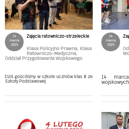
Zajęcia ratowniczo-strzeleckie
Za
14
14
marca
marca
2025
2025
Klasa Policyjno Prawna, Klasa
Od
Ratowniczo-Medyczna,
Wo
Oddział Przygotowania Wojskowego
Dziś gościliśmy w szkole uczniów klas 8 ze
14 marca
Szkoły Podstawowej
wojskowych 