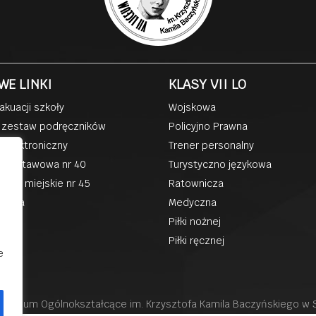
WE LINKI
KLASY VII LO
akuacji szkoły
Wojskowa
 zestaw podręczników
Policyjno Prawna
k elektroniczny
Trener personalny
podstawowa nr 40
Turystyczno językowa
kole miejskie nr 45
Ratownicza
zkoła
Medyczna
ka
Piłki nożnej
Piłki ręcznej
e
II liceum Ogólnokształcące im. Krzysztofa Kamila Baczyńskiego w