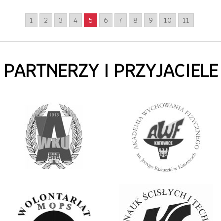
1
2
3
4
5
6
7
8
9
10
11
PARTNERZY I PRZYJACIELE