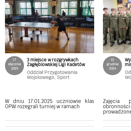
3 miejsce w rozgrywkach
Wy
17
13
Zagłębiowskiej Ligi Kadetów
mis
stycznia
grudnia
2025
2024
Oddział Przygotowania
Od
Wojskowego, Sport
Wo
W dniu 17.01.2025 uczniowie klas
Zajęcia 
OPW rozegrali turniej w ramach
obronnoś
prowadzone