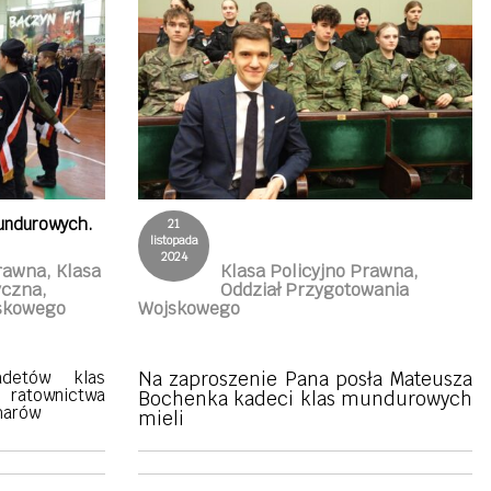
undurowych.
21
listopada
2024
rawna, Klasa
Klasa Policyjno Prawna,
czna,
Oddział Przygotowania
jskowego
Wojskowego
adetów klas
Na zaproszenie Pana posła Mateusza
townictwa
Bochenka kadeci klas mundurowych
harów
mieli