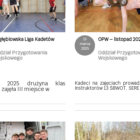
głębiowska Liga Kadetów
OPW – listopad 20
13
marca
2025
dział Przygotowania
Oddział Przygoto
jskowego
Wojskowego
 2025 drużyna klas
Kadeci na zajęciach prowad
instruktorów 13 ŚBWOT. SERE 
zajęła III miejsce w