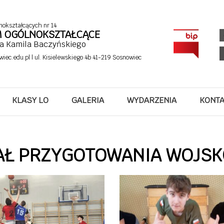
nokształcących nr 14
UM OGÓLNOKSZTAŁCĄCE
fa Kamila Baczyńskiego
wiec.edu.pl
| ul. Kisielewskiego 4b 41-219 Sosnowiec
KLASY LO
GALERIA
WYDARZENIA
KONT
AŁ PRZYGOTOWANIA WOJS