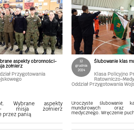
brane aspekty obronności-
Ślubowanie klas m
12
ja żołnierz
grudnia
2024
dział Przygotowania
Klasa Policyjno P
jskowego
Ratowniczo-Medy
Oddział Przygotowania Wo
pt. Wybrane aspekty
Uroczyste ślubowanie k
mundurowych oraz ra
ci- misja żołnierz
medycznego. Wręczenie puc
 przez panią