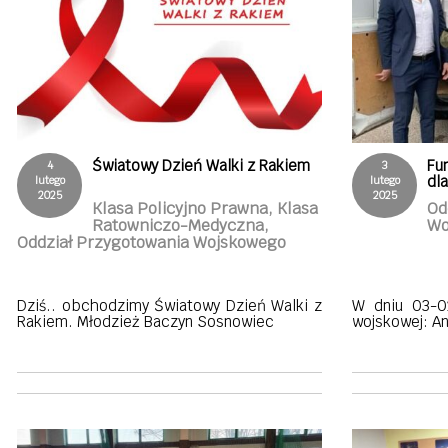
Światowy Dzień Walki z Rakiem
Fun
4
3
dl
lutego
lutego
2025
2025
Klasa Policyjno Prawna, Klasa
Od
Ratowniczo-Medyczna,
Wo
Oddział Przygotowania Wojskowego
Dziś.. obchodzimy Światowy Dzień Walki z
W dniu 03-0
Rakiem. Młodzież Baczyn Sosnowiec
wojskowej: An