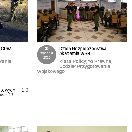
u OPW.
Dzień Bezpieczeństwa
29
Akademia WSB
stycznia
2025
wania
Klasa Policyjno Prawna,
Oddział Przygotowania
Wojskowego
kowych 1-3
ów z 13