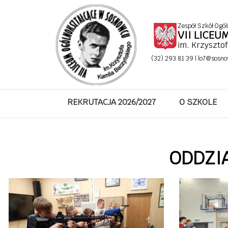
Zespół Szkół Ogól
VII LICE
im. Krzyszto
(32) 293 81 39 |
lo7@sosno
REKRUTACJA 2026/2027
O SZKOLE
ODDZI