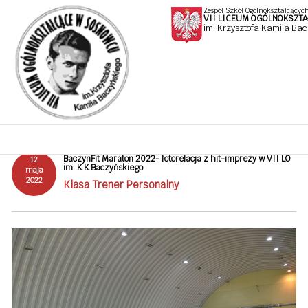
Zespół Szkół Ogólnokształcących
VII LICEUM OGÓLNOKSZT
im. Krzysztofa Kamila Ba
AKTUALNOŚCI
BaczynFit Maraton 2022- fotorelacja z hit-imprezy w VII LO
12
im. K.K.Baczyńskiego
maja
2022
Klasa Trener Personalny