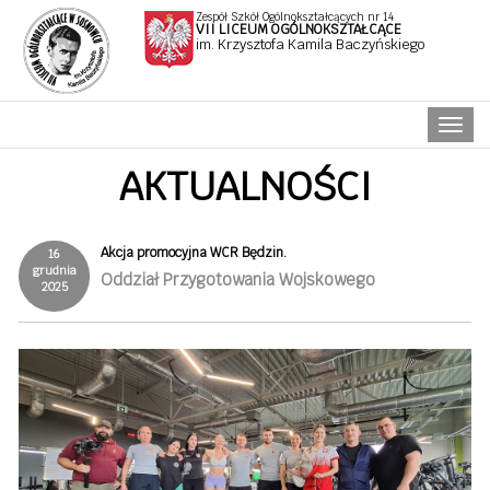
Zespół Szkół Ogólnokształcących nr 14
VII LICEUM OGÓLNOKSZTAŁCĄCE
im. Krzysztofa Kamila Baczyńskiego
Naw
AKTUALNOŚCI
Akcja promocyjna WCR Będzin.
16
grudnia
Oddział Przygotowania Wojskowego
2025