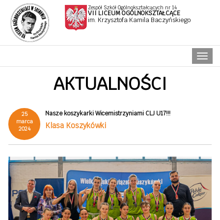
Zespół Szkół Ogólnokształcących nr 14
VII LICEUM OGÓLNOKSZTAŁCĄCE
im. Krzysztofa Kamila Baczyńskiego
Naw
AKTUALNOŚCI
Nasze koszykarki Wicemistrzyniami CLJ U17!!!
25
marca
Klasa Koszykówki
2024