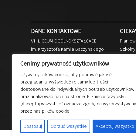
DANE KONTAKTOWE
CIEKA
VII LICEUM OGÓLNOKSZTAŁCĄCE
Plan ew
im. Krzysztofa Kamila Baczyńskiego
Szkolny
ul. Kisielewskiego 4b
Dzienni
Cenimy prywatność użytkowników
41-219 Sosnowiec
Szkoła 
Przedsz
Używamy plików cookie, aby poprawić jakość
tel: (32) 293 81 39
przeglądania, wyświetlać reklamy lub treści
Dobra s
fax: (32) 293 85 58
dostosowane do indywidualnych potrzeb użytkowników
Dydakty
email:
lo7@sosnowiec.edu.pl
oraz analizować ruch na stronie. Kliknięcie przycisku
„Akceptuj wszystkie” oznacza zgodę na wykorzystywani
przez nas plików cookie.
© 2019 V
Dostosuj
Odrzuć wszystkie
Akceptuj wszystko