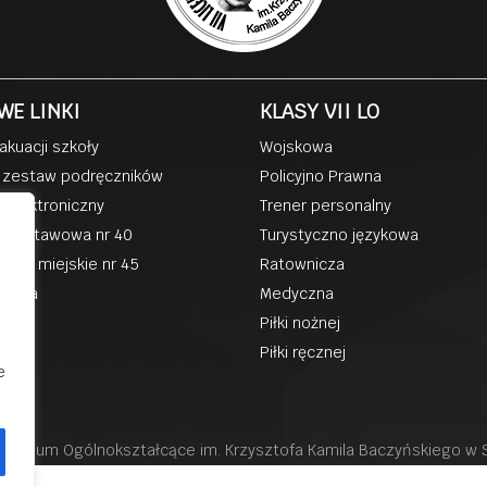
WE LINKI
KLASY VII LO
akuacji szkoły
Wojskowa
 zestaw podręczników
Policyjno Prawna
k elektroniczny
Trener personalny
podstawowa nr 40
Turystyczno językowa
kole miejskie nr 45
Ratownicza
zkoła
Medyczna
ka
Piłki nożnej
Piłki ręcznej
e
II liceum Ogólnokształcące im. Krzysztofa Kamila Baczyńskiego w
Wszystkie prawa Zastrzeżone Projekt i realizacja