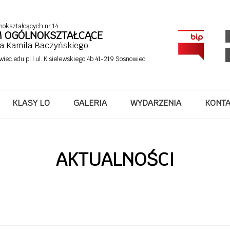
nokształcących nr 14
UM OGÓLNOKSZTAŁCĄCE
fa Kamila Baczyńskiego
wiec.edu.pl
| ul. Kisielewskiego 4b 41-219 Sosnowiec
KLASY LO
GALERIA
WYDARZENIA
KONT
AKTUALNOŚCI