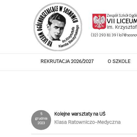
Zespół Szkół Ogól
VII LICE
im. Krzyszto
(32) 293 81 39 |
lo7@sosno
REKRUTACJA 2026/2027
O SZKOLE
Kolejne warsztaty na UŚ
5
grudnia
Klasa Ratowniczo-Medyczna
2023